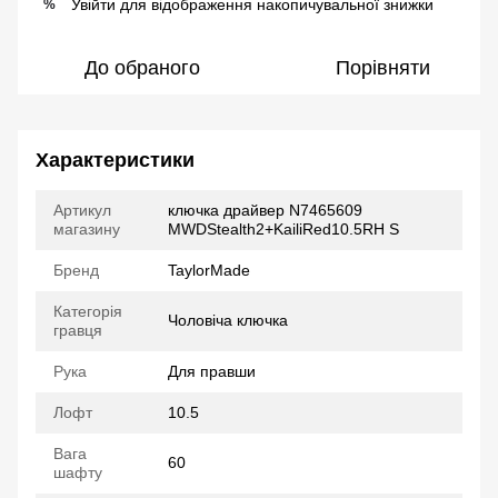
Увійти
для відображення накопичувальної знижки
%
До обраного
Порівняти
Характеристики
Артикул
ключка драйвер N7465609
магазину
MWDStealth2+KailiRed10.5RH S
Бренд
TaylorMade
Категорія
Чоловіча ключка
гравця
Рука
Для правши
Лофт
10.5
Вага
60
шафту