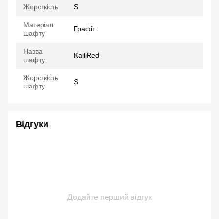
Жорсткість
S
Матеріал
Графіт
шафту
Назва
KailiRed
шафту
Жорсткість
S
шафту
Відгуки
Додайте перший відгук