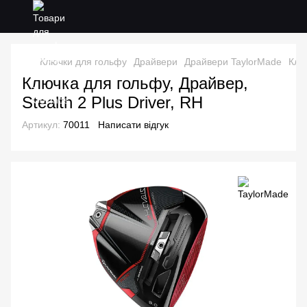
Ключки для гольфу
Драйвери
Драйвери TaylorMade
Ключ
Ключка для гольфу, Драйвер,
Stealth 2 Plus Driver, RH
Артикул:
70011
Написати відгук