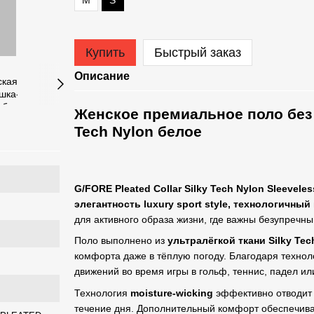
М
S
Купить
Быстрый заказ
Описание
Женское премиальное поло без р
Tech Nylon белое
G/FORE Pleated Collar Silky Tech Nylon Sleeveles
элегантность luxury sport style, технологичн
для активного образа жизни, где важны безупречн
Поло выполнено из
ультралёгкой ткани Silky Tec
комфорта даже в тёплую погоду. Благодаря техно
движений во время игры в гольф, теннис, падел ил
Технология
moisture-wicking
эффективно отводит 
течение дня. Дополнительный комфорт обеспечив