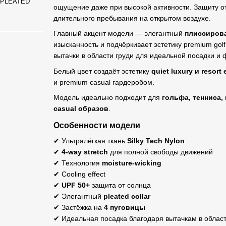
e PLEATED
ощущение даже при высокой активности. Защиту о
длительного пребывания на открытом воздухе.
Главный акцент модели — элегантный
плиссирова
изысканность и подчёркивает эстетику premium golf
вытачки в области груди для идеальной посадки 
Белый цвет создаёт эстетику
quiet luxury и resort
и premium casual гардеробом.
Модель идеально подходит для
гольфа, тенниса, 
casual образов
.
Особенности модели
✔ Ультралёгкая ткань
Silky Tech Nylon
✔
4-way stretch
для полной свободы движений
✔ Технология
moisture-wicking
✔ Cooling effect
✔
UPF 50+
защита от солнца
✔ Элегантный
pleated collar
✔ Застёжка на
4 пуговицы
✔ Идеальная посадка благодаря вытачкам в област