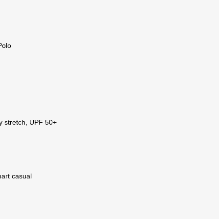
Polo
ay stretch, UPF 50+
mart casual