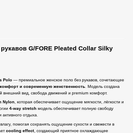
укавов G/FORE Pleated Collar Silky
s Polo
— премиальное женское поло без рукавов, сочетающее
ый комфорт и современную женственность
. Модель создана
ый внешний вид, свобода движений и premium комфорт.
h Nylon
, которая обеспечивает ощущение мягкости, лёгкости и
логии
4-way stretch
модель обеспечивает полную свободу
и активного отдыха.
влагу, помогая сохранять ощущение сухости и свежести в
ает
cooling effect
, создающий приятное охлаждающее