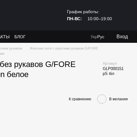
График работы:
ПН-ВС:
10:00–19:00
Вход
АКТЫ
БЛОГ
Укр
Рус
отким рукавом
Женские поло с коротким рукавом G/FORE
лая
 без рукавов G/FORE
Артикул
GLP000151
on белое
рS біл
К сравнению
В желания