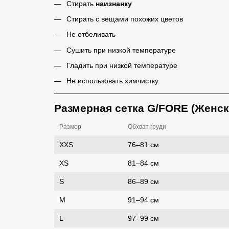
Стирать
наизнанку
Стирать с вещами похожих цветов
Не отбеливать
Сушить при низкой температуре
Гладить при низкой температуре
Не использовать химчистку
Размерная сетка G/FORE (Женск
Размер
Обхват груди
XXS
76–81 см
XS
81–84 см
S
86–89 см
M
91–94 см
L
97–99 см