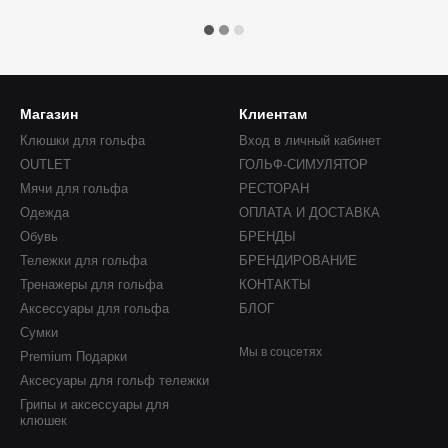
Магазин
Клиентам
Клюшки для гольфа
Вход в личный кабинет
OUTLET
ГОЛЬФ-СИМУЛЯТОР
Мячи для гольфа
РЕСТОРАН
Одежда
ОПЛАТА И ДОСТАВКА
Обувь
БРЕНДЫ
Тележки для гольфа
БРЕНДИРОВАНИЕ
Тренажеры для гольфа
КОНТАКТЫ
Аксессуары для гольфа
БЛОГ
Сумки
Мы в соцсетях
Premium Подарки
Аксесуары для гольф тележки
Грипы и аксессуары для
клюшек