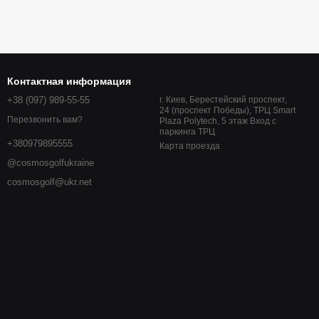
Контактная информация
+38 (097) 989-55-55
г. Киев, Берестейский проспект,
24 (проспект Победы), ТРЦ Smart
Перезвонить вам?
Plaza Polytech, 5 этаж Вход с
паркинга ТРЦ
+380979895555
Карта проезда
@cosmosgolfukraine
cosmosgolf@ukr.net