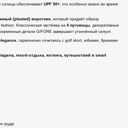
т солнца обеспечивает
UPF 50+
, что особенно важно во время
нный (pleated) воротник
, который придаёт образу
 fashion. Классическая застёжка на
4 пуговицы
, декоративные
и фирменные детали G/FORE завершают утончённый силуэт.
 elegance
, гармонично сочетаясь с golf skort, юбками, брюками
падела, resort-отдыха, яхтинга, путешествий и smart
и груди