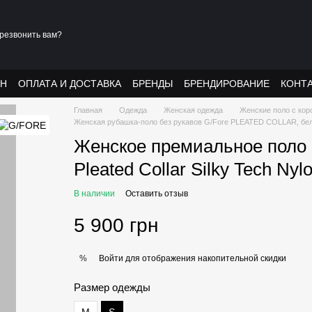
резвонить вам?
АН
ОПЛАТА И ДОСТАВКА
БРЕНДЫ
БРЕНДИРОВАНИЕ
КОНТ
Главная
Одежда
Женская одежда
Женские поло с кор
Женская рубашка-поло без рукавов G/Fore PLEATED COLLAR, бе
Женское премиальное поло
Pleated Collar Silky Tech Nyl
В наличии
Оставить отзыв
5 900 грн
Войти
для отображения накопительной скидки
%
Размер одежды