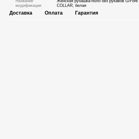
Название
Женская рубашка-поло без рукавов G/For
модификации
COLLAR, белая
Доставка
Оплата
Гарантия