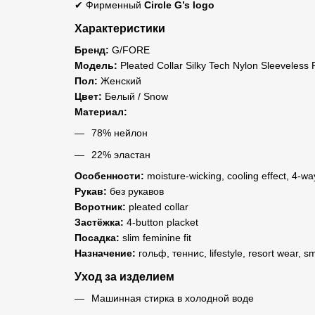
✔ Фирменный
Circle G’s logo
Характеристики
Бренд:
G/FORE
Модель:
Pleated Collar Silky Tech Nylon Sleeveless 
Пол:
Женский
Цвет:
Белый / Snow
Материал:
78% нейлон
22% эластан
Особенности:
moisture-wicking, cooling effect, 4-w
Рукав:
без рукавов
Воротник:
pleated collar
Застёжка:
4-button placket
Посадка:
slim feminine fit
Назначение:
гольф, теннис, lifestyle, resort wear, s
Уход за изделием
Машинная стирка в холодной воде