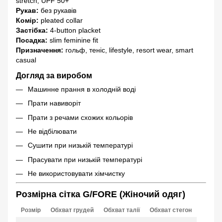
stretch, UPF 50+
Рукав:
без рукавів
Комір:
pleated collar
Застібка:
4-button placket
Посадка:
slim feminine fit
Призначення:
гольф, теніс, lifestyle, resort wear, smart
casual
Догляд за виробом
Машинне прання в холодній воді
Прати навиворіт
Прати з речами схожих кольорів
Не відбілювати
Сушити при низькій температурі
Прасувати при низькій температурі
Не використовувати хімчистку
Розмірна сітка G/FORE (Жіночий одяг)
Розмір
Обхват грудей
Обхват талії
Обхват стегон