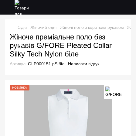
Одяг
Жіночий одяг
Жіночі поло з коротким рукавом
Жіно
Жіноче преміальне поло без
рукавів G/FORE Pleated Collar
Silky Tech Nylon біле
Артикул:
GLP000151 рS біл
Написати відгук
НОВИНКА