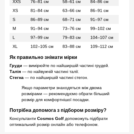
XXS
76–81 см
58–61 см
84–86 см
XS
81–84 см
63–66 см
86–91 см
S
86–89 см
68–71 см
91–97 см
M
91–94 см
73–76 см
99–102 см
L
97–99 см
79–83 см
104–107 см
XL
102–105 см
83–88 см
109–112 см
Як правильно знімати мірки
Груди
— вимірюйте по найширшій частині грудей.
Талія
— по найвужчій частині талії.
Стегна
— по найширшій частині стегон.
Якщо параметри знаходяться між двома
розмірами — рекомендуємо обрати більший
розмір для комфортнішої посадки.
Потрібна допомога з підбором розміру?
Консультанти
Cosmos Golf
допоможуть підібрати
оптимальний розмір онлайн або телефоном.