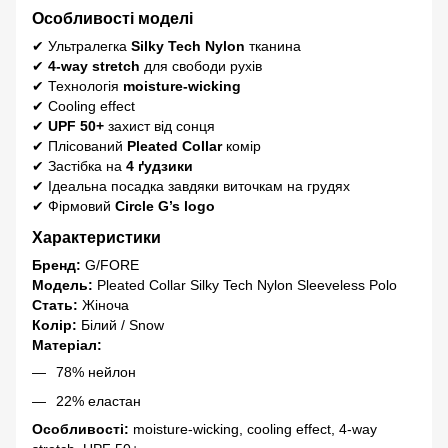
Особливості моделі
✔ Ультралегка
Silky Tech Nylon
тканина
✔
4-way stretch
для свободи рухів
✔ Технологія
moisture-wicking
✔ Cooling effect
✔
UPF 50+
захист від сонця
✔ Плісований
Pleated Collar
комір
✔ Застібка на
4 ґудзики
✔ Ідеальна посадка завдяки виточкам на грудях
✔ Фірмовий
Circle G’s logo
Характеристики
Бренд:
G/FORE
Модель:
Pleated Collar Silky Tech Nylon Sleeveless Polo
Стать:
Жіноча
Колір:
Білий / Snow
Матеріал:
78% нейлон
22% еластан
Особливості:
moisture-wicking, cooling effect, 4-way