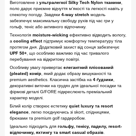
Виготовлене з
ультралегкої Silky Tech Nylon тканини
,
поло дарує приємне відчуття м’якості та легкості навіть у
спекотну погоду. Завдяки
4-way stretch
модель
забезпечує максимальну свободу рухів під час гри у
гольф, теніс або активного відпочинку.
Технологія
moisture-wicking
ефективно відводить вологу,
а
cooling effect
підтримує комфортну температуру тіла
протягом дня. Додатковий захист від сонця забезпечує
UPF 50+
, що особливо важливо під час тривалого
перебування на відкритому повітрі.
Особливу увагу привертає
елегантний плісований
(pleated) комір
, який додає образу вишуканості та
premium aesthetics. Класична застібка на
4 ґудзики
,
декоративні виточки на грудях для ідеальної посадки та
фірмові деталі G/FORE підкреслюють преміальний
характер моделі.
Білий колір створює естетику
quiet luxury та resort
elegance
, легко поєднуючись зі skort, спідницями,
брюками та premium golf гардеробом.
Ідеально підходить для
гольфу, тенісу, паделу, resort-
відпочинку, яхтингу та smart casual образів
.