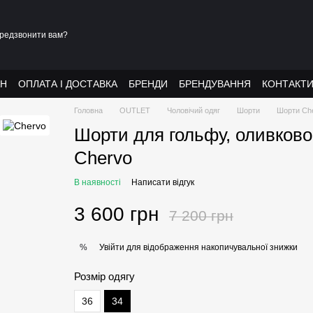
редзвонити вам?
АН
ОПЛАТА І ДОСТАВКА
БРЕНДИ
БРЕНДУВАННЯ
КОНТАКТ
Головна
OUTLET
Чоловічий одяг
Шорти
Шорти Ch
Шорти для гольфу, оливково
Сhervo
В наявності
Написати відгук
3 600 грн
7 200 грн
Увійти
для відображення накопичувальної знижки
%
Розмір одягу
36
34