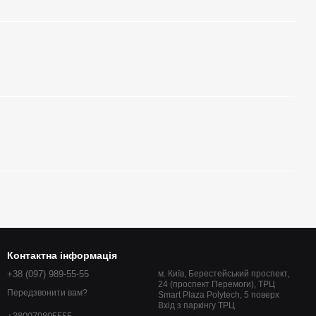
Контактна інформація
+38 (097) 989-55-55
м. Київ, Берестейський проспект,
24 (проспект Перемоги), ТРЦ
Передзвонити вам?
Smart Plaza Polytech, 5 поверх
Вхід з паркінгу ТРЦ