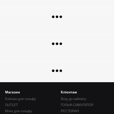
Магазин
Клієнтам
Ключки для гольфу
Вхід до кабінету
OUTLET
ГОЛЬФ-СИМУЛЯТОР
М'ячі для гольфу
РЕСТОРАН