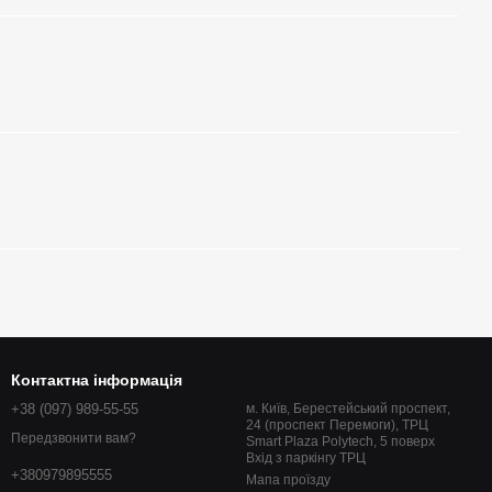
Контактна інформація
+38 (097) 989-55-55
м. Київ, Берестейський проспект,
24 (проспект Перемоги), ТРЦ
Передзвонити вам?
Smart Plaza Polytech, 5 поверх
Вхід з паркінгу ТРЦ
+380979895555
Мапа проїзду