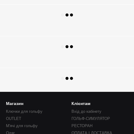
Магазин
Клієнтам
Ключки для гольфу
Вхід до кабінету
OUTLET
ГОЛЬФ-СИМУЛЯТОР
М'ячі для гольфу
РЕСТОРАН
Одяг
ОПЛАТА І ДОСТАВКА