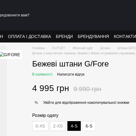
редзвонити вам?
АН
ОПЛАТА І ДОСТАВКА
БРЕНДИ
БРЕНДУВАННЯ
КОНТАКТ
Головна
OUTLET
Жіночий одяг
Штани
Штани G/F
Штани з еластичної тканини, бежеві з білою та рожевою смужками,
Бежеві штани G/Fore
В наявності
Написати відгук
4 995 грн
9 990 грн
Увійти
для відображення накопичувальної знижки
%
Розмір одягу
0-XS
2-XS
4-S
6-S