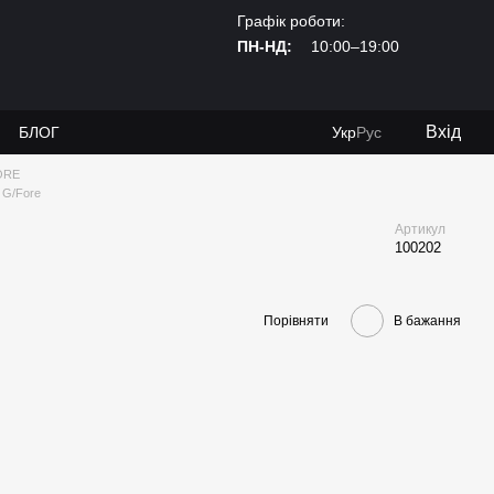
Графік роботи:
ПН-НД:
10:00–19:00
Вхід
И
БЛОГ
Укр
Рус
ORE
 G/Fore
Артикул
100202
Порівняти
В бажання