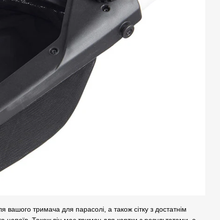
 вашого тримача для парасолі, а також сітку з достатнім
а напоїв. Також він має тримач для картки з результатами, а