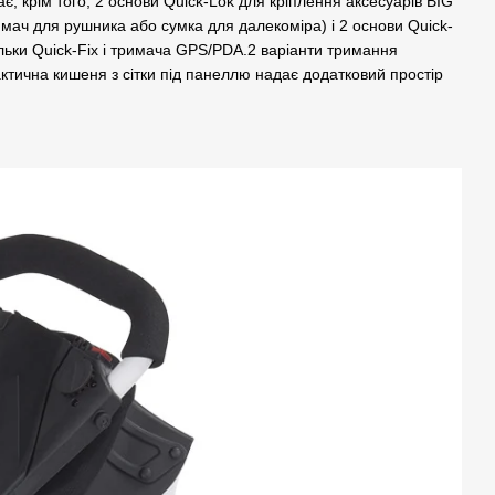
, крім того, 2 основи Quick-Lok для кріплення аксесуарів BIG
мач для рушника або сумка для далекоміра) і 2 основи Quick-
ьки Quick-Fix і тримача GPS/PDA.2 варіанти тримання
рактична кишеня з сітки під панеллю надає додатковий простір