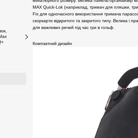
мініатюрного розміру. Велика панель-органайзер має
MAX Quick-Lok (наприклад, тримач для пляшки, три
Fix для одночасного використання тримача парасол
скоркарти відкритого та закритого типу. Велика і п
для важливих речей під час гри в гольф.
Компактний дизайн