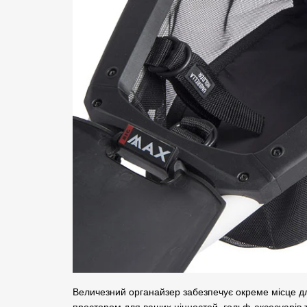
Величезний органайзер забезпечує окреме місце для
простором для ваших цінностей, гольф-аксесуарів т