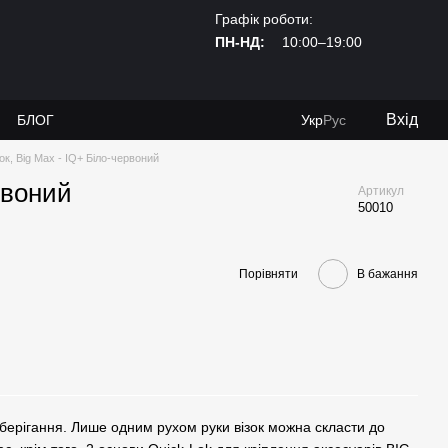
Графік роботи:
ПН-НД:
10:00–19:00
Вхід
И
БЛОГ
Укр
Рус
ок, Big Max - IQ+ Біло-червоний
рвоний
Артикул
50010
Порівняти
В бажання
 зберігання. Лише одним рухом руки візок можна скласти до