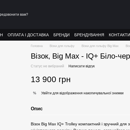
редзвонити вам?
АН
ОПЛАТА І ДОСТАВКА
БРЕНДИ
БРЕНДУВАННЯ
КОНТАКТ
Головна
Візки для гольфу
Візки для гольфу Big Max
Віз
Візок, Big Max - IQ+ Біло-че
Статус не вибраний
Написати відгук
13 900 грн
Увійти
для відображення накопичувальної знижки
%
Опис
Візок Big Max IQ+ Trolley компактний і зручний для