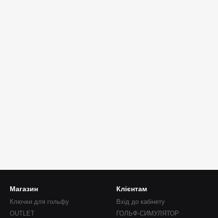
Магазин
Клієнтам
Ключки для гольфу
Вхід до кабінету
OUTLET
ГОЛЬФ-СИМУЛЯТОР