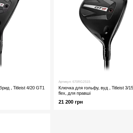
Артикул: 670RG2S15
рид , Titleist 4/20 GT1
Ключка для гольфу, вуд , Titleist 3/1
flex, для правші
21 200 грн