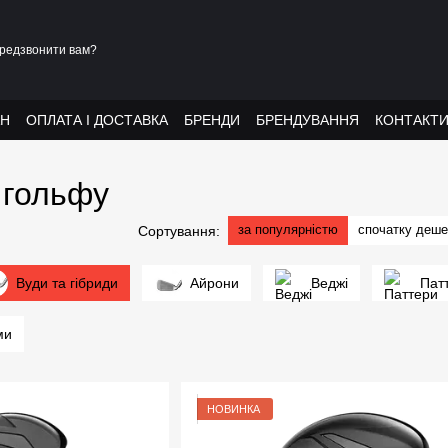
редзвонити вам?
АН
ОПЛАТА І ДОСТАВКА
БРЕНДИ
БРЕНДУВАННЯ
КОНТАКТ
 гольфу
за популярністю
спочатку деш
Сортування:
Вуди та гібриди
Айрони
Веджі
Пат
ми
НОВИНКА