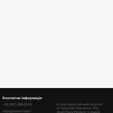
Контактна інформація
+38 (097) 989-55-55
м. Київ, Берестейський проспект,
24 (проспект Перемоги), ТРЦ
Передзвонити вам?
Smart Plaza Polytech, 5 поверх