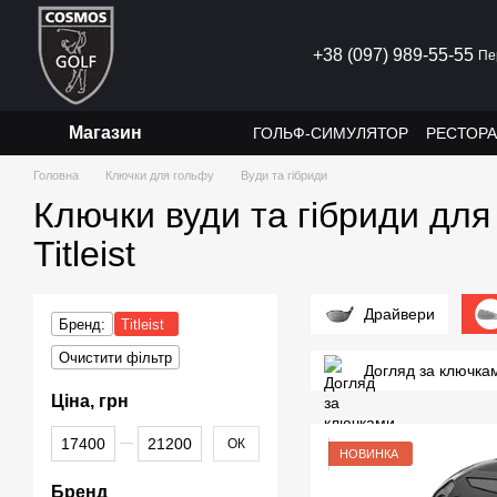
Перейти до основного контенту
+38 (097) 989-55-55
Пе
Магазин
ГОЛЬФ-СИМУЛЯТОР
РЕСТОР
Головна
Ключки для гольфу
Вуди та гібриди
Ключки вуди та гібриди для
Titleist
Драйвери
Бренд:
Titleist
Очистити фільтр
Догляд за ключка
Ціна, грн
Від Ціна, грн
До Ціна, грн
ОК
НОВИНКА
Бренд