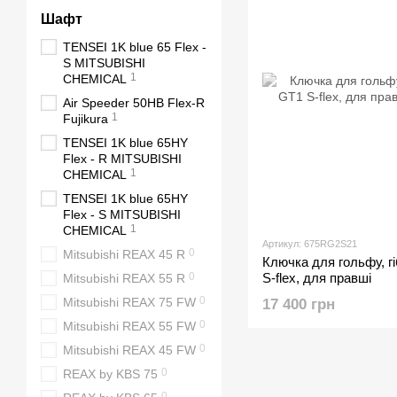
Шафт
TENSEI 1K blue 65 Flex -
S MITSUBISHI
1
CHEMICAL
Air Speeder 50HB Flex-R
1
Fujikura
TENSEI 1K blue 65HY
Flex - R MITSUBISHI
1
CHEMICAL
TENSEI 1K blue 65HY
Flex - S MITSUBISHI
1
CHEMICAL
Артикул: 675RG2S21
0
Mitsubishi REAX 45 R
Ключка для гольфу, гіб
0
S-flex, для правші
Mitsubishi REAX 55 R
0
Mitsubishi REAX 75 FW
17 400 грн
0
Mitsubishi REAX 55 FW
0
Mitsubishi REAX 45 FW
0
REAX by KBS 75
0