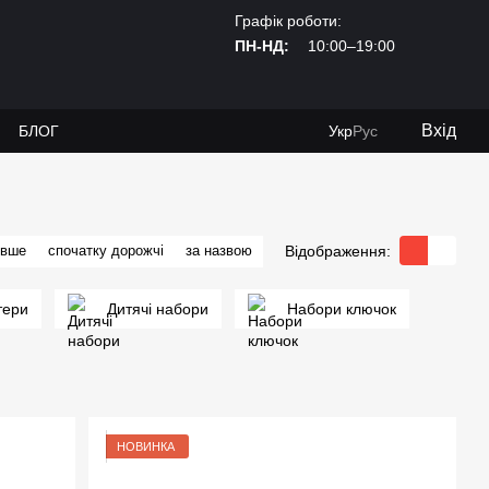
Графік роботи:
ПН-НД:
10:00–19:00
Вхід
И
БЛОГ
Укр
Рус
Відображення:
евше
спочатку дорожчі
за назвою
тери
Дитячі набори
Набори ключок
НОВИНКА