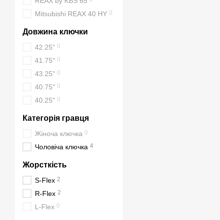
REAX by KBS 65
0
Mitsubishi REAX 40 HY
Довжина ключки
0
42.25"
0
41.75"
0
43.25"
0
40.75"
0
40.25"
Категорія гравця
0
Жіноча ключка
4
Чоловіча ключка
Жорсткість
2
S-Flex
2
R-Flex
0
L-Flex