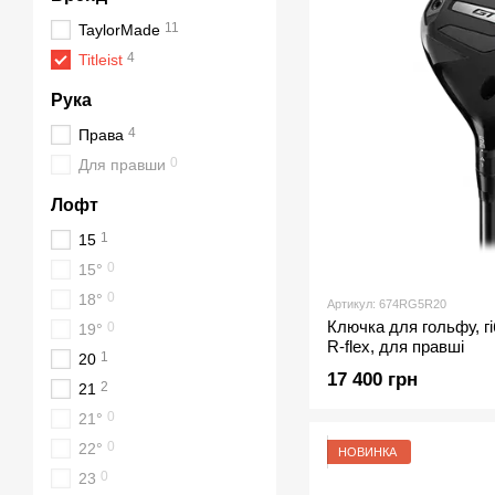
11
TaylorMade
4
Titleist
Рука
4
Права
0
Для правши
Лофт
1
15
0
15°
0
18°
Артикул: 674RG5R20
Ключка для гольфу, гіб
0
19°
R-flex, для правші
1
20
17 400 грн
2
21
0
21°
0
22°
НОВИНКА
0
23