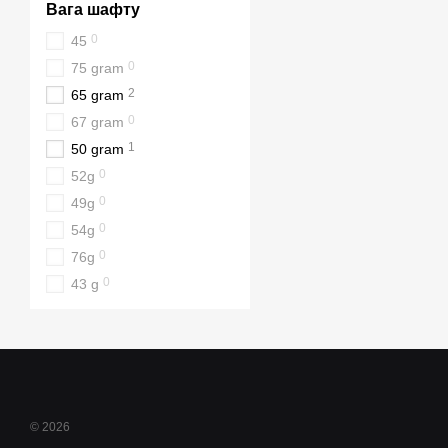
Вага шафту
0
45
0
75 gram
2
65 gram
0
67 gram
1
50 gram
0
52g
0
49g
0
54g
0
76g
0
43 g
© 2026