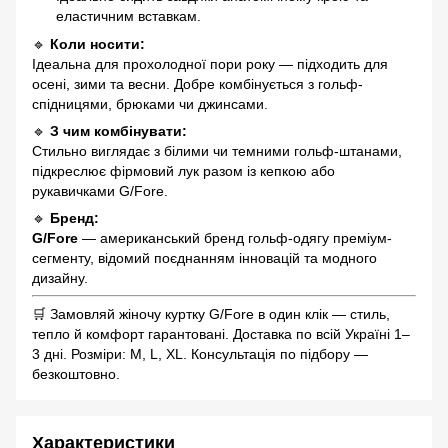
еластичним вставкам.
🔹
Коли носити:
Ідеальна для прохолодної пори року — підходить для
осені, зими та весни. Добре комбінується з гольф-
спідницями, брюками чи джинсами.
🔹
З чим комбінувати:
Стильно виглядає з білими чи темними гольф-штанами,
підкреслює фірмовий лук разом із кепкою або
рукавичками G/Fore.
🔹
Бренд:
G/Fore
— американський бренд гольф-одягу преміум-
сегменту, відомий поєднанням інновацій та модного
дизайну.
🛒 Замовляй жіночу куртку G/Fore в один клік — стиль,
тепло й комфорт гарантовані. Доставка по всій Україні 1–
3 дні. Розміри: M, L, XL. Консультація по підбору —
безкоштовно.
Характеристики