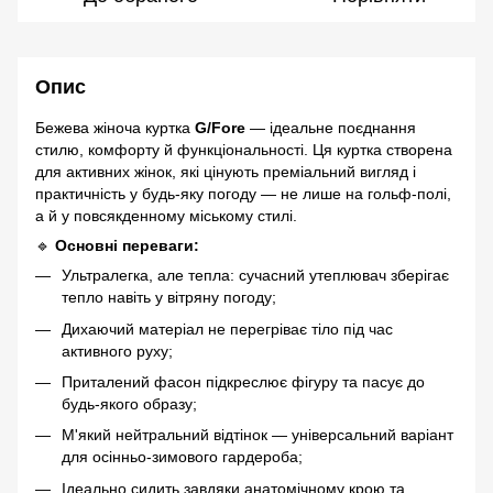
Опис
Бежева жіноча куртка
G/Fore
— ідеальне поєднання
стилю, комфорту й функціональності. Ця куртка створена
для активних жінок, які цінують преміальний вигляд і
практичність у будь-яку погоду — не лише на гольф-полі,
а й у повсякденному міському стилі.
🔹
Основні переваги:
Ультралегка, але тепла: сучасний утеплювач зберігає
тепло навіть у вітряну погоду;
Дихаючий матеріал не перегріває тіло під час
активного руху;
Приталений фасон підкреслює фігуру та пасує до
будь-якого образу;
М'який нейтральний відтінок — універсальний варіант
для осінньо-зимового гардероба;
Ідеально сидить завдяки анатомічному крою та