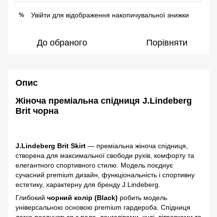
Увійти
для відображення накопичувальної знижки
%
До обраного
Порівняти
Опис
Жіноча преміальна спідниця J.Lindeberg
Brit чорна
J.Lindeberg Brit Skirt
— преміальна жіноча спідниця,
створена для максимальної свободи рухів, комфорту та
елегантного спортивного стилю. Модель поєднує
сучасний premium дизайн, функціональність і спортивну
естетику, характерну для бренду J.Lindeberg.
Глибокий
чорний колір (Black)
робить модель
універсальною основою premium гардероба. Спідниця
легко поєднується з поло, лонгслівами, худі, вітровками та