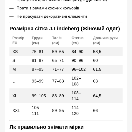
Прати з речами схожих кольорів
Не прасувати декоративні елементи
Розмірна сітка J.Lindeberg (Жіночий одяг)
Розмір
Груди
Талія
Стегна
Довжина руки
EU
(см)
(см)
(см)
(см)
XS
75–81
59–65
84–90
58,5
S
81–87
65–71
90–96
60
M
87–93
71–77
96–102
61,5
102–
L
93–99
77–83
63
108
108–
XL
99–105
83–89
64,5
114
105–
114–
XXL
89–95
66
111
120
Як правильно знімати мірки