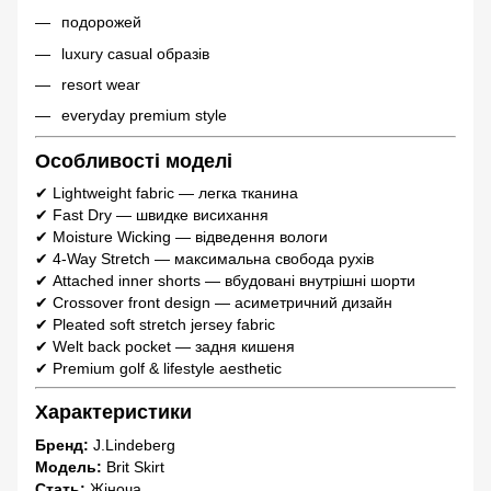
подорожей
luxury casual образів
resort wear
everyday premium style
Особливості моделі
✔ Lightweight fabric — легка тканина
✔ Fast Dry — швидке висихання
✔ Moisture Wicking — відведення вологи
✔ 4-Way Stretch — максимальна свобода рухів
✔ Attached inner shorts — вбудовані внутрішні шорти
✔ Crossover front design — асиметричний дизайн
✔ Pleated soft stretch jersey fabric
✔ Welt back pocket — задня кишеня
✔ Premium golf & lifestyle aesthetic
Характеристики
Бренд:
J.Lindeberg
Модель:
Brit Skirt
Стать:
Жіноча