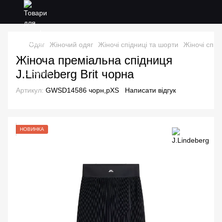
Одяг
Жіночий одяг
Жіночі спідниці та шорти
Жіночі спід
Жіноча преміальна спідниця
J.Lindeberg Brit чорна
Артикул:
GWSD14586 чорн,рXS
Написати відгук
НОВИНКА