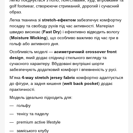
golf footwear, створюючи стриманий, дорогий і сучасний
образ.
Легка тканина зі
stretch-ефектом
забезпечує комфортну
посадку та свободу рухів під час активності. Матеріал
швидко висихає (
Fast Dry
) і ефективно відводить вологу
(
Moisture Wicking
), що особливо важливо під час гри в
гольф або активного дня.
Особливість моделі —
асиметричний crossover front
design
, який додає спідниці стильного вигляду та
сучасного характеру. Вбудовані внутрішні шорти
забезпечують додатковий комфорт і впевненість у русі.
М’яка
4-way stretch jersey fabric
комфортно адаптується
до фігури, а задня кишеня (
welt back pocket
) додає
практичності.
Модель ідеально підходить для:
гольфу
тенісу та паделу
premium active lifestyle
заміського клубу