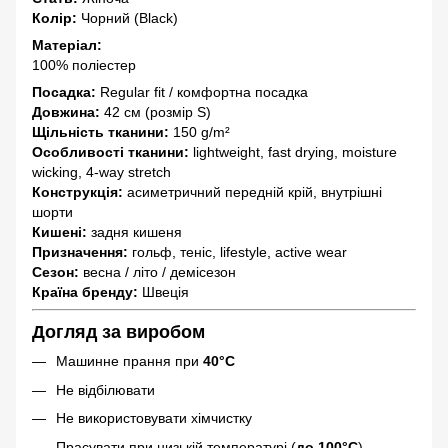
Колір:
Чорний (Black)
Матеріал:
100% поліестер
Посадка:
Regular fit / комфортна посадка
Довжина:
42 см (розмір S)
Щільність тканини:
150 g/m²
Особливості тканини:
lightweight, fast drying, moisture
wicking, 4-way stretch
Конструкція:
асиметричний передній крій, внутрішні
шорти
Кишені:
задня кишеня
Призначення:
гольф, теніс, lifestyle, active wear
Сезон:
весна / літо / демісезон
Країна бренду:
Швеція
Догляд за виробом
Машинне прання при
40°C
Не відбілювати
Не використовувати хімчистку
Прасувати при низькій температурі (
до 100°C
)