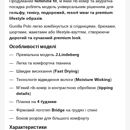
Продуманий
feminine fit
, м’який rib-комір та акуратна
посадка роблять модель універсальним рішенням для
гольфу, тенісу, подорожей, resort wear та premium
lifestyle образів
.
Gunilla Polo легко комбінується зі спідницями, брюками,
шортами, жакетами або lifestyle-взуттям, створюючи
дорогий та сучасний premium look
.
Особливості моделі
Преміальна модель
J.Lindeberg
Легка та комфортна тканина
Швидке висихання (
Fast Drying
)
Технологія відведення вологи (
Moisture Wicking
)
М’який rib-комір із контрастною обробкою (
tipping
details
)
Планка на
4 ґудзики
Фірмовий логотип
Bridge
на грудях і спині
Бокові розрізи для більшого комфорту
Характеристики