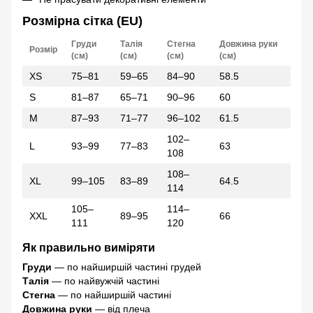
Розмірна сітка (EU)
Груди
Талія
Стегна
Довжина руки
Розмір
(см)
(см)
(см)
(см)
XS
75–81
59–65
84–90
58.5
S
81–87
65–71
90–96
60
M
87–93
71–77
96–102
61.5
102–
L
93–99
77–83
63
108
108–
XL
99–105
83–89
64.5
114
105–
114–
XXL
89–95
66
111
120
Як правильно виміряти
Груди
— по найширшій частині грудей
Талія
— по найвужчій частині
Стегна
— по найширшій частині
Довжина руки
— від плеча