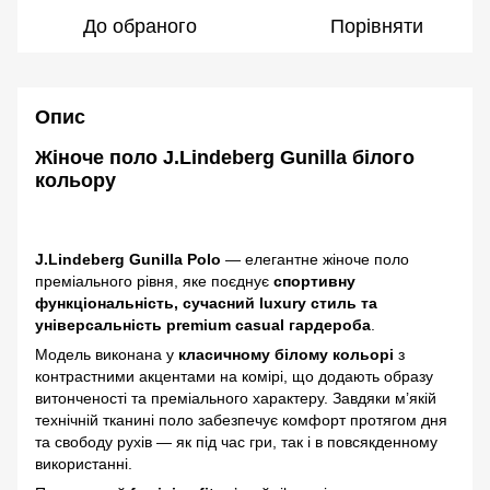
До обраного
Порівняти
Опис
Жіноче поло J.Lindeberg Gunilla білого
кольору
J.Lindeberg Gunilla Polo
— елегантне жіноче поло
преміального рівня, яке поєднує
спортивну
функціональність, сучасний luxury стиль та
універсальність premium casual гардероба
.
Модель виконана у
класичному білому кольорі
з
контрастними акцентами на комірі, що додають образу
витонченості та преміального характеру. Завдяки м’якій
технічній тканині поло забезпечує комфорт протягом дня
та свободу рухів — як під час гри, так і в повсякденному
використанні.