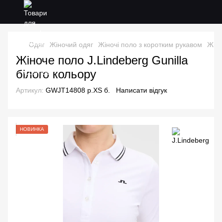
Одяг
Жіночий одяг
Жіночі поло з коротким рукавом
Жіно
Жіноче поло J.Lindeberg Gunilla
білого кольору
Артикул:
GWJT14808 р.XS б.
Написати відгук
НОВИНКА