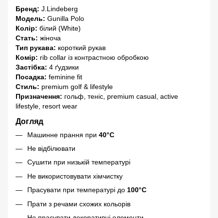
Бренд:
J.Lindeberg
Модель:
Gunilla Polo
Колір:
білий (White)
Стать:
жіноча
Тип рукава:
короткий рукав
Комір:
rib collar із контрастною обробкою
Застібка:
4 ґудзики
Посадка:
feminine fit
Стиль:
premium golf & lifestyle
Призначення:
гольф, теніс, premium casual, active
lifestyle, resort wear
Догляд
Машинне прання при
40°C
Не відбілювати
Сушити при низькій температурі
Не використовувати хімчистку
Прасувати при температурі до
100°C
Прати з речами схожих кольорів
Не прасувати декоративні елементи