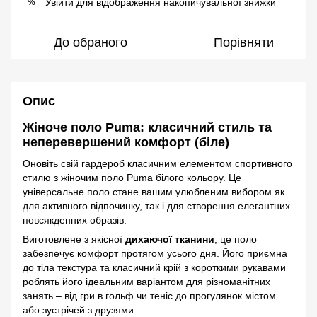
Увійти
для відображення накопичувальної знижки
%
До обраного
Порівняти
Опис
Жіноче поло Puma: класичний стиль та
неперевершений комфорт (біле)
Оновіть свій гардероб класичним елементом спортивного
стилю з жіночим поло Puma білого кольору. Це
універсальне поло стане вашим улюбленим вибором як
для активного відпочинку, так і для створення елегантних
повсякденних образів.
Виготовлене з якісної
дихаючої тканини
, це поло
забезпечує комфорт протягом усього дня. Його приємна
до тіла текстура та класичний крій з короткими рукавами
роблять його ідеальним варіантом для різноманітних
занять – від гри в гольф чи теніс до прогулянок містом
або зустрічей з друзями.