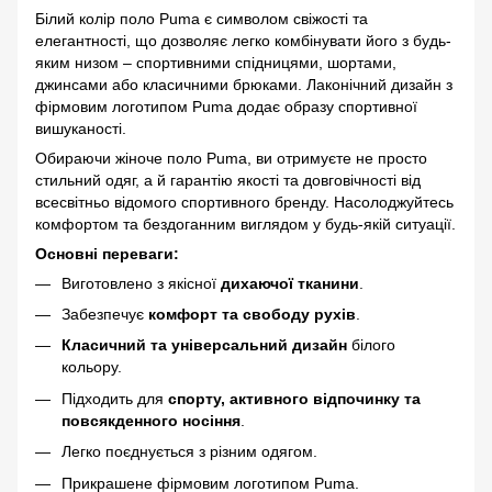
Білий колір поло Puma є символом свіжості та
елегантності, що дозволяє легко комбінувати його з будь-
яким низом – спортивними спідницями, шортами,
джинсами або класичними брюками. Лаконічний дизайн з
фірмовим логотипом Puma додає образу спортивної
вишуканості.
Обираючи жіноче поло Puma, ви отримуєте не просто
стильний одяг, а й гарантію якості та довговічності від
всесвітньо відомого спортивного бренду. Насолоджуйтесь
комфортом та бездоганним виглядом у будь-якій ситуації.
Основні переваги:
Виготовлено з якісної
дихаючої тканини
.
Забезпечує
комфорт та свободу рухів
.
Класичний та універсальний дизайн
білого
кольору.
Підходить для
спорту, активного відпочинку та
повсякденного носіння
.
Легко поєднується з різним одягом.
Прикрашене фірмовим логотипом Puma.