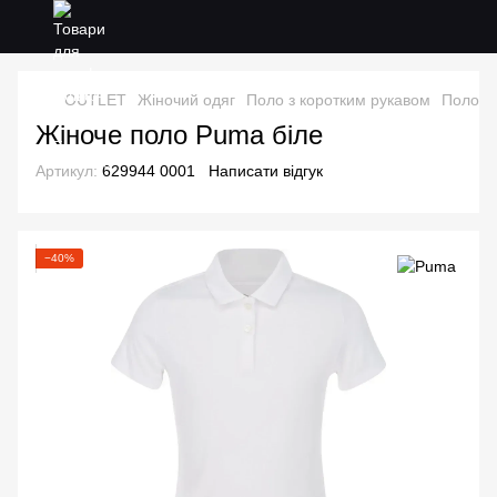
OUTLET
Жіночий одяг
Поло з коротким рукавом
Поло з
Жіноче поло Puma біле
Артикул:
629944 0001
Написати відгук
−40%