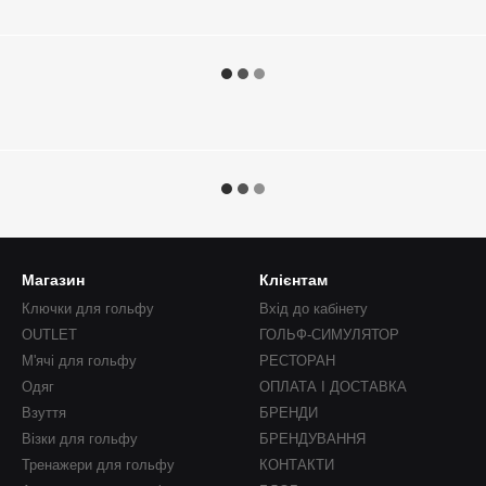
Магазин
Клієнтам
Ключки для гольфу
Вхід до кабінету
OUTLET
ГОЛЬФ-СИМУЛЯТОР
М'ячі для гольфу
РЕСТОРАН
Одяг
ОПЛАТА І ДОСТАВКА
Взуття
БРЕНДИ
Візки для гольфу
БРЕНДУВАННЯ
Тренажери для гольфу
КОНТАКТИ