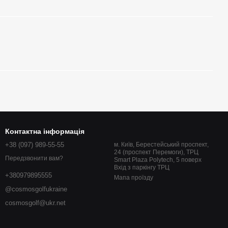
Контактна інформація
+38 (097) 989-55-55
м. Київ, Берестейський проспект,
24 (проспект Перемоги), ТРЦ
Передзвонити вам?
Smart Plaza Polytech, 5 поверх
Вхід з паркінгу ТРЦ
+380979895555
Мапа проїзду
@cosmosgolfukraine
cosmosgolf@ukr.net