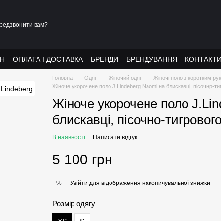
редзвонити вам?
АН
ОПЛАТА І ДОСТАВКА
БРЕНДИ
БРЕНДУВАННЯ
КОНТАКТ
Головна
Одяг
Жіночий одяг
Жіночі поло з коротким ру
Жіноче укорочене поло J.Lindeberg Naomi на блискавці, пісочнр-ти
Жіноче укорочене поло J.Li
блискавці, пісочно-тигровог
В наявності
Написати відгук
5 100 грн
Увійти
для відображення накопичувальної знижки
%
Розмір одягу