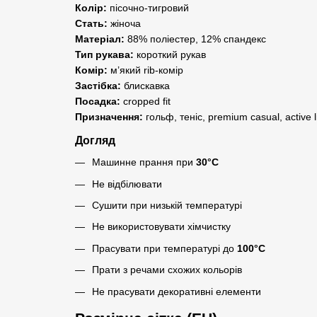
Колір:
пісочно-тигровий
Стать:
жіноча
Матеріал:
88% поліестер, 12% спандекс
Тип рукава:
короткий рукав
Комір:
м’який rib-комір
Застібка:
блискавка
Посадка:
cropped fit
Призначення:
гольф, теніс, premium casual, active li
Догляд
Машинне прання при
30°C
Не відбілювати
Сушити при низькій температурі
Не використовувати хімчистку
Прасувати при температурі до
100°C
Прати з речами схожих кольорів
Не прасувати декоративні елементи