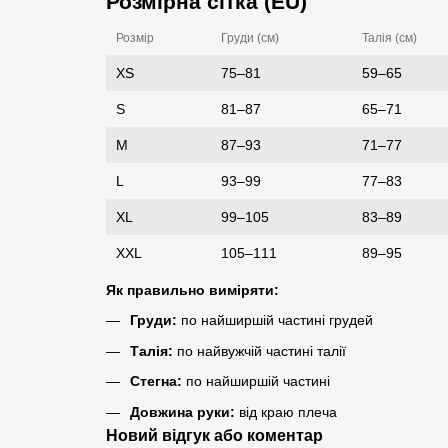
Розмірна сітка (EU)
Розмір
Груди (см)
Талія (см)
XS
75–81
59–65
S
81–87
65–71
M
87–93
71–77
L
93–99
77–83
XL
99–105
83–89
XXL
105–111
89–95
Як правильно виміряти:
Груди:
по найширшій частині грудей
Талія:
по найвужчій частині талії
Стегна:
по найширшій частині
Довжина руки:
від краю плеча
Новий відгук або коментар