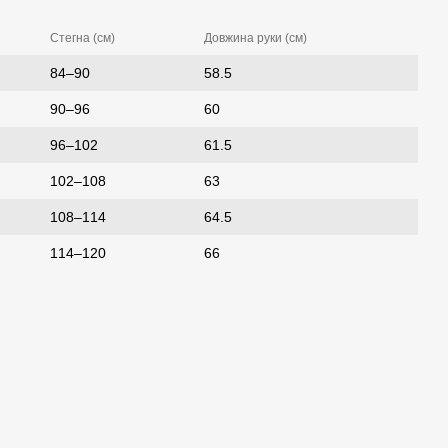
Стегна (см)
Довжина руки (см)
84–90
58.5
90–96
60
96–102
61.5
102–108
63
108–114
64.5
114–120
66