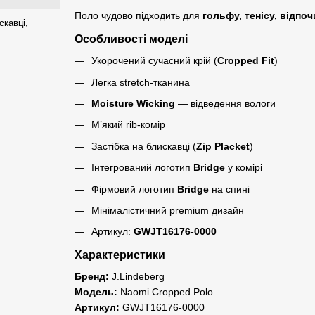
Поло чудово підходить для
гольфу, тенісу, відпоч
скавці,
Особливості моделі
Укорочений сучасний крій (
Cropped Fit
)
Легка stretch-тканина
Moisture Wicking
— відведення вологи
М’який rib-комір
Застібка на блискавці (
Zip Placket
)
Інтегрований логотип
Bridge
у комірі
Фірмовий логотип
Bridge
на спині
Мінімалістичний premium дизайн
Артикул:
GWJT16176-0000
Характеристики
Бренд:
J.Lindeberg
Модель:
Naomi Cropped Polo
Артикул:
GWJT16176-0000