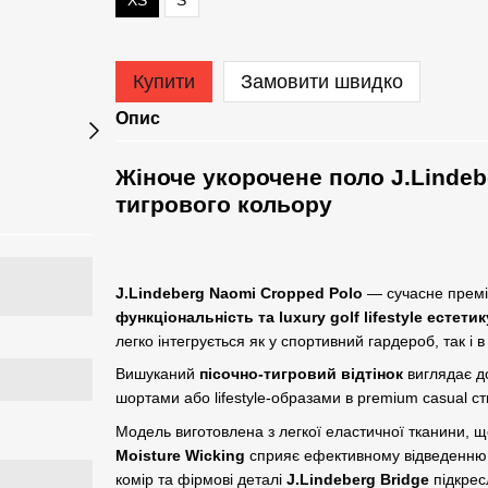
XS
S
Купити
Замовити швидко
Опис
Жіноче укорочене поло J.Lindeb
тигрового кольору
J.Lindeberg Naomi Cropped Polo
— сучасне премі
функціональність та luxury golf lifestyle естетик
легко інтегрується як у спортивний гардероб, так і 
Вишуканий
пісочно-тигровий відтінок
виглядає до
шортами або lifestyle-образами в premium casual ст
Модель виготовлена з легкої еластичної тканини, щ
Moisture Wicking
сприяє ефективному відведенню 
комір та фірмові деталі
J.Lindeberg Bridge
підкрес