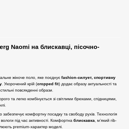
erg Naomi на блискавці, пісочно-
альне жіноче поло, яке поєднує
fashion-силует, спортивну
у
. Укорочений крій (
cropped fit
) додає образу актуальності та
в стильні повсякденні образи.
рого та легко комбінується зі світлими брюками, спідницями,
илі.
о забезпечує комфортну посадку та свободу рухів. Технологія
вологи під час активності. Комфортна
блискавка
, м’який rib-
люють premium-характер моделі.