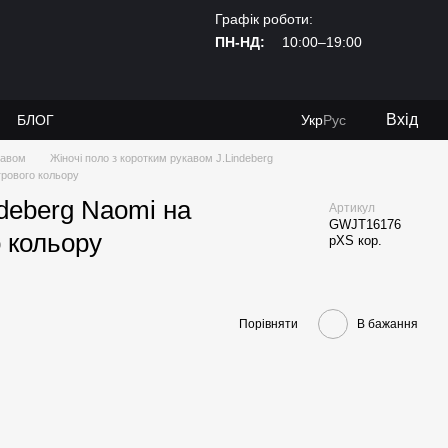
Графік роботи:
ПН-НД:
10:00–19:00
Вхід
И
БЛОГ
Укр
Рус
кавом
Жіночі поло з коротким рукавом J.Lindeberg
грового кольору
ndeberg Naomi на
Артикул
GWJT16176
о кольору
рXS кор.
Порівняти
В бажання