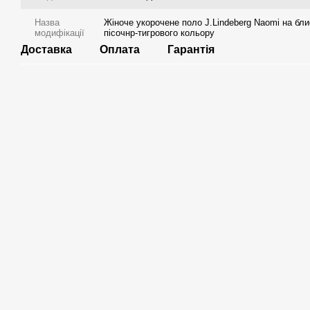
Назва
Жіноче укорочене поло J.Lindeberg Naomi на бли
модифікації
пісочнр-тигрового кольору
Доставка
Оплата
Гарантія