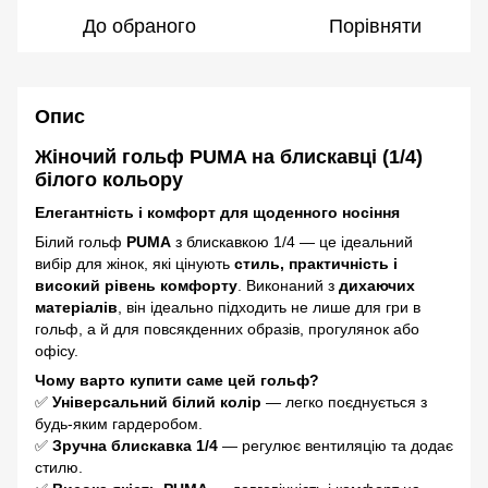
До обраного
Порівняти
Опис
Жіночий гольф PUMA на блискавці (1/4)
білого кольору
Елегантність і комфорт для щоденного носіння
Білий гольф
PUMA
з блискавкою 1/4 — це ідеальний
вибір для жінок, які цінують
стиль, практичність і
високий рівень комфорту
. Виконаний з
дихаючих
матеріалів
, він ідеально підходить не лише для гри в
гольф, а й для повсякденних образів, прогулянок або
офісу.
Чому варто купити саме цей гольф?
✅
Універсальний білий колір
— легко поєднується з
будь-яким гардеробом.
✅
Зручна блискавка 1/4
— регулює вентиляцію та додає
стилю.