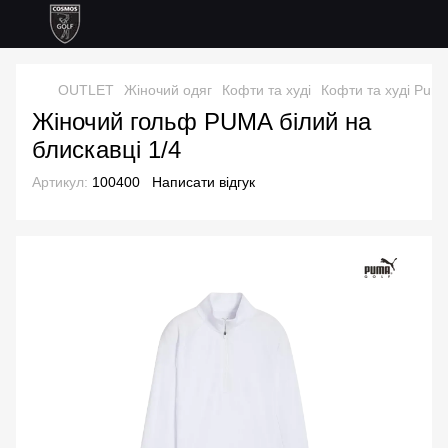
OUTLET
Жіночий одяг
Кофти та худі
Кофти та худі Pum
Жіночий гольф PUMA білий на
блискавці 1/4
Артикул:
100400
Написати відгук