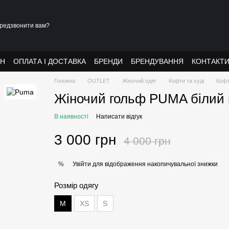
редзвонити вам?
АН
ОПЛАТА І ДОСТАВКА
БРЕНДИ
БРЕНДУВАННЯ
КОНТАКТ
Головна
OUTLET
Жіночий одяг
Кофти та худі
Кофт
Жіночий гольф PUMA білий н
В наявності
Написати відгук
3 000 грн
4 000 грн
Увійти
для відображення накопичувальної знижки
%
Розмір одягу
М
XS
S