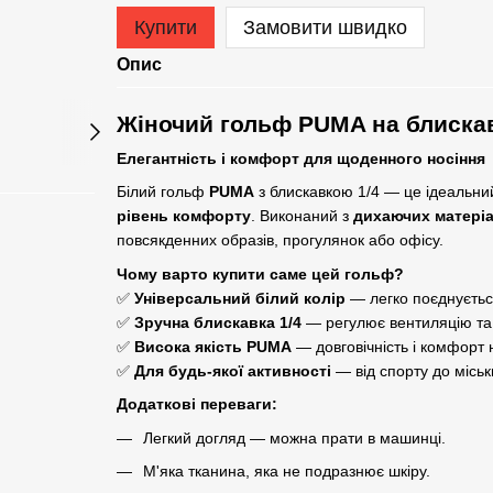
Купити
Замовити швидко
Опис
Жіночий гольф PUMA на блискавц
Елегантність і комфорт для щоденного носіння
Білий гольф
PUMA
з блискавкою 1/4 — це ідеальний
рівень комфорту
. Виконаний з
дихаючих матеріа
повсякденних образів, прогулянок або офісу.
Чому варто купити саме цей гольф?
✅
Універсальний білий колір
— легко поєднуєтьс
✅
Зручна блискавка 1/4
— регулює вентиляцію та
✅
Висока якість PUMA
— довговічність і комфорт 
✅
Для будь-якої активності
— від спорту до міськ
Додаткові переваги:
Легкий догляд — можна прати в машинці.
М'яка тканина, яка не подразнює шкіру.