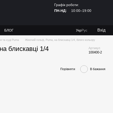
Графік роботи:
ПН-НД:
10:00–19:00
Вхід
И
БЛОГ
Укр
Рус
и та худі Puma
Жіночий гольф, Puma, на блискавці 1/4, білого кольору
а блискавці 1/4
Артикул
100400-2
Порівняти
В бажання