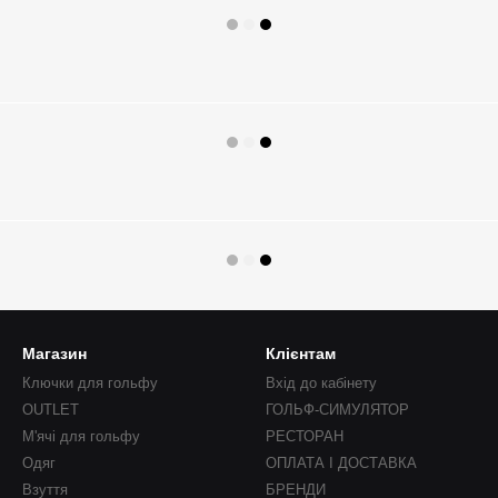
Магазин
Клієнтам
Ключки для гольфу
Вхід до кабінету
OUTLET
ГОЛЬФ-СИМУЛЯТОР
М'ячі для гольфу
РЕСТОРАН
Одяг
ОПЛАТА І ДОСТАВКА
Взуття
БРЕНДИ