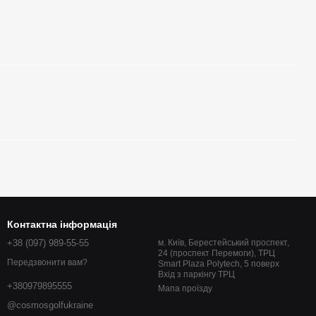
Контактна інформація
+38 (097) 989-55-55
м. Київ, Берестейський проспект,
24 (проспект Перемоги), ТРЦ
Передзвонити вам?
Smart Plaza Polytech, 5 поверх
Вхід з паркінгу ТРЦ
+380979895555
Мапа проїзду
@cosmosgolfukraine