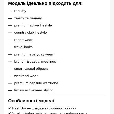
Модель ідеально підходить для:
гольфу
тенісу та паделу
premium active lifestyle
country club lifestyle
resort wear
travel looks
premium everyday wear
brunch & casual meetings
smart casual образів
weekend wear
premium capsule wardrobe
luxury activewear styling
Особливості моделі
✔ Fast Dry — швидке висихання тканини
✔ Stretch Fabric — еластичність і свобода рухів