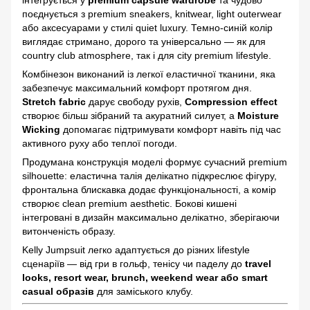
поєднується з premium sneakers, knitwear, light outerwear
або аксесуарами у стилі quiet luxury. Темно-синій колір
виглядає стримано, дорого та універсально — як для
country club atmosphere, так і для city premium lifestyle.
Комбінезон виконаний із легкої еластичної тканини, яка
забезпечує максимальний комфорт протягом дня.
Stretch fabric
дарує свободу рухів,
Compression effect
створює більш зібраний та акуратний силует, а
Moisture
Wicking
допомагає підтримувати комфорт навіть під час
активного руху або теплої погоди.
Продумана конструкція моделі формує сучасний premium
silhouette: еластична талія делікатно підкреслює фігуру,
фронтальна блискавка додає функціональності, а комір
створює clean premium aesthetic. Бокові кишені
інтегровані в дизайн максимально делікатно, зберігаючи
витонченість образу.
Kelly Jumpsuit легко адаптується до різних lifestyle
сценаріїв — від гри в гольф, тенісу чи паделу до
travel
looks, resort wear, brunch, weekend wear або smart
casual образів
для заміського клубу.