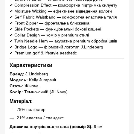
✔ Compression Effect — комфортна підтримка силуету
✔ Moisture Wicking — ефективне відведення вологи
✔ Self Fabric Waistband — комфортна еластична талія
✔ Front Zipper — фронтальна блискавка
✔ Side Pockets — функціональні бокові кишені
✔ Collar Design — комір у premium стилі
✔ Twin Needle Hem — акуратна premium обробка швів
✔ Bridge Logo — фірмовий логотип J.Lindeberg
✔ Premium golf & lifestyle aesthetic
Характеристики
Бренд:
J.Lindeberg
Модель:
Kelly Jumpsuit
Стать:
Жіноча
Колір:
Темно-синій (JL Navy)
Матеріал:
79% поліестер
21% еластан / спандекс
Довжина внутрішнього шва (розмір S):
9 см