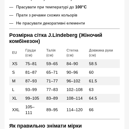
Прасувати при температурі до
100°C
Прати з речами схожих кольорів
Не прасувати декоративні елементи
Розмірна сітка J.Lindeberg (Жіночий
комбінезон)
Груди
Талія
Стегна
Довжина руки
EU
(см)
(см)
(см)
(см)
XS
75–81
59–65
84–90
58.5
S
81–87
65–71
90–96
60
M
87–93
71–77
96–102
61.5
L
93–99
77–83
102–108
63
XL
99–105
83–89
108–114
64.5
105–
XXL
89–95
114–120
66
111
Як правильно знімати мірки