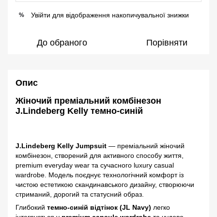
Увійти
для відображення накопичувальної знижки
%
До обраного
Порівняти
Опис
Жіночий преміальний комбінезон
J.Lindeberg Kelly темно-синій
J.Lindeberg Kelly Jumpsuit
— преміальний жіночий
комбінезон, створений для активного способу життя,
premium everyday wear та сучасного luxury casual
wardrobe. Модель поєднує технологічний комфорт із
чистою естетикою скандинавського дизайну, створюючи
стриманий, дорогий та статусний образ.
Глибокий
темно-синій відтінок (JL Navy)
легко
інтегрується у
premium capsule wardrobe
та чудово