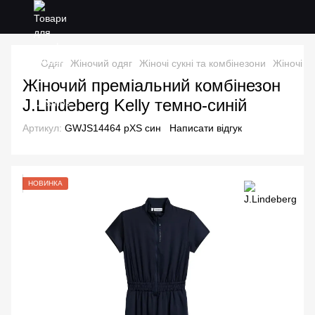
Одяг
Жіночий одяг
Жіночі сукні та комбінезони
Жіночі су
Жіночий преміальний комбінезон
J.Lindeberg Kelly темно-синій
Артикул:
GWJS14464 рXS син
Написати відгук
НОВИНКА