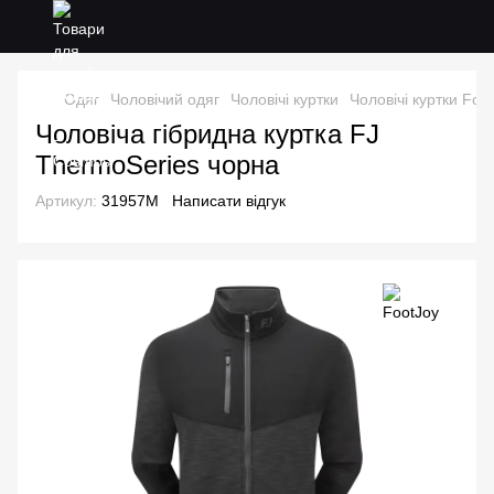
Одяг
Чоловічий одяг
Чоловічі куртки
Чоловічі куртки Foo
Чоловіча гібридна куртка FJ
ThermoSeries чорна
Артикул:
31957M
Написати відгук