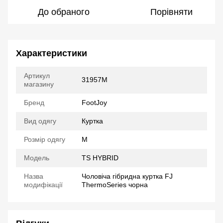
До обраного
Порівняти
Характеристики
Артикул
31957M
магазину
Бренд
FootJoy
Вид одягу
Куртка
Розмір одягу
M
Модель
TS HYBRID
Назва
Чоловіча гібридна куртка FJ
модифікації
ThermoSeries чорна