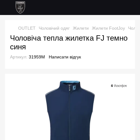
OUTLET
Чоловічий одяг
Жилети
Жилети FootJoy
Чолов
Чоловіча тепла жилетка FJ темно
синя
Артикул:
31959M
Написати відгук