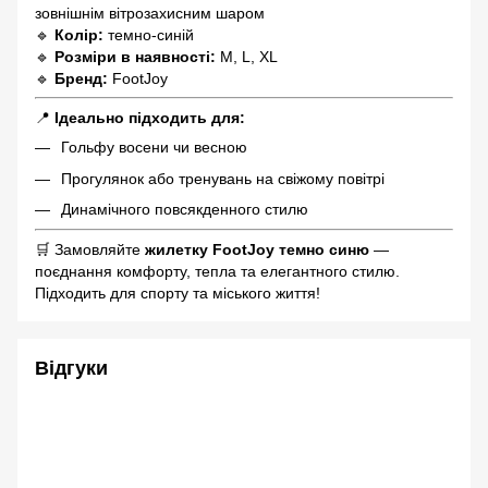
зовнішнім вітрозахисним шаром
🔹
Колір:
темно-синій
🔹
Розміри в наявності:
M, L, XL
🔹
Бренд:
FootJoy
📍
Ідеально підходить для:
Гольфу восени чи весною
Прогулянок або тренувань на свіжому повітрі
Динамічного повсякденного стилю
🛒 Замовляйте
жилетку FootJoy темно синю
—
поєднання комфорту, тепла та елегантного стилю.
Підходить для спорту та міського життя!
Відгуки