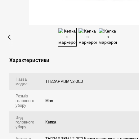
Характеристики
Назва
TH22APPBMN2-0C0
моделі
Розмір
головного
Man
убору
Вид
головного
Кепка
убору
Артикул
TH22APPBMN2-0C0 Кепка спортивна з маркером 