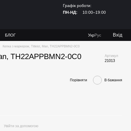
Графік роботи:
ПН-НД:
10:00–19:00
Вхід
И
БЛОГ
Укр
Рус
Кепка з маркером, Titleist, Man, TH22APPBMN2-0C0
, Man, TH22APPBMN2-0C0
Артикул
21013
Порівняти
В бажання
Увійти за допомогою