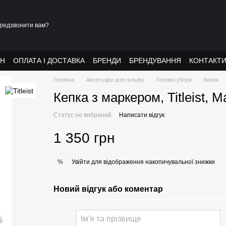
редзвонити вам?
АН
ОПЛАТА І ДОСТАВКА
БРЕНДИ
БРЕНДУВАННЯ
КОНТАКТ
Головна
Аксесуари для гольфу
Головні убори
Кепки
Кепка з маркером, Titleist
Статус не вибраний
Написати відгук
1 350 грн
Увійти
для відображення накопичувальної знижки
%
Новий відгук або коментар