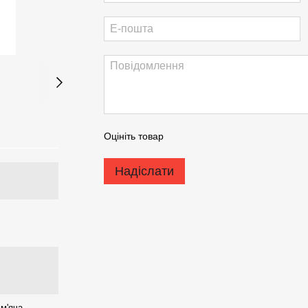
Оцініть товар
Надіслати
м'яча