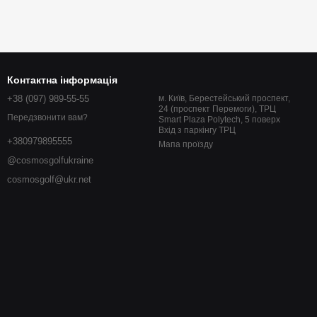
Контактна інформація
+38 (097) 989-55-55
м. Київ, Берестейський проспект,
24 (проспект Перемоги), ТРЦ
Передзвонити вам?
Smart Plaza Polytech, 5 поверх
Вхід з паркінгу ТРЦ
+380979895555
Мапа проїзду
@cosmosgolfukraine
cosmosgolf@ukr.net