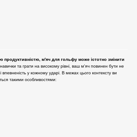
ю продуктивністю, м'яч для гольфу може істотно змінити
авички та грати на високому рівні, ваш м'яч повинен бути не
і впевненість у кожному ударі. В межах цього контексту ви
няється такими особливостями: