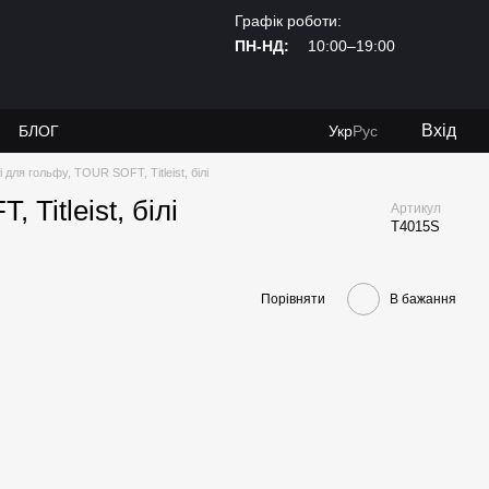
Графік роботи:
ПН-НД:
10:00–19:00
Вхід
И
БЛОГ
Укр
Рус
і для гольфу, TOUR SOFT, Titleist, білі
Titleist, білі
Артикул
T4015S
Порівняти
В бажання