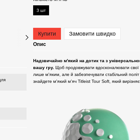
3 шт
Купити
Замовити швидко
Опис
Надзвичайно м'який на дотик та з універсально
вашу гру.
Щоб продовжувати вдосконалювати свої н
лише м'яким, але й забезпечувати стабільний політ 
для
знайдете м'який м'яч Titleist Tour Soft, який виріз