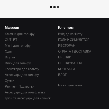
Магазин
Клієнтам
Ключки для гольфу
Вхід до кабінету
OUTLET
ГОЛЬФ-СИМУЛЯТОР
М'ячі для гольфу
РЕСТОРАН
Одяг
ОПЛАТА І ДОСТАВКА
Взуття
БРЕНДИ
Візки для гольфу
БРЕНДУВАННЯ
Тренажери для гольфу
КОНТАКТИ
Аксесуари для гольфу
БЛОГ
Сумки
Ми в соцмережах
Premium Подарунки
Аксесуари для гольф візка
Гріпи та аксесуари для ключок