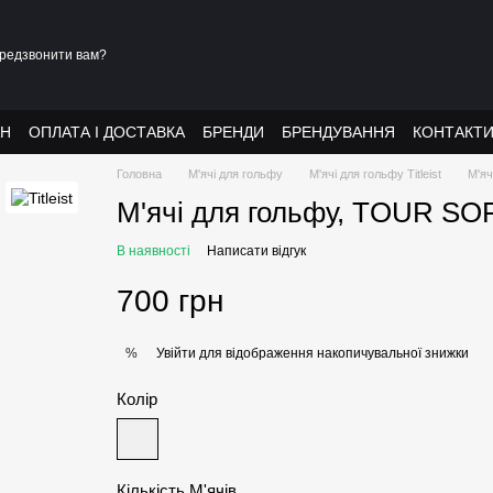
редзвонити вам?
АН
ОПЛАТА І ДОСТАВКА
БРЕНДИ
БРЕНДУВАННЯ
КОНТАКТ
Головна
М'ячі для гольфу
М'ячі для гольфу Titleist
М'яч
М'ячі для гольфу, TOUR SOFT, 
В наявності
Написати відгук
700 грн
Увійти
для відображення накопичувальної знижки
%
Колір
Кількість М'ячів