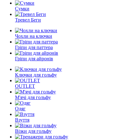
Сумки
Тревел Беги
Чохли на ключки
Гріпи для паттера
Гріпи для айронів
Ключки для гольфу
OUTLET
М'ячі для гольфу
Одяг
Взуття
Візки для гольфу