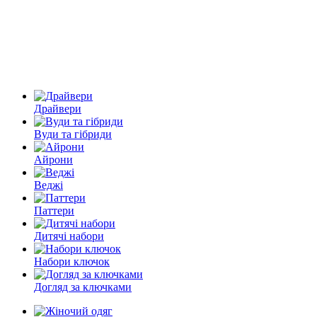
Драйвери
Вуди та гібриди
Айрони
Веджі
Паттери
Дитячі набори
Набори ключок
Догляд за ключками