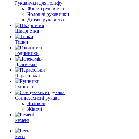
Рукавички для гольфу
Жіночі рукавички
Чоловічі рукавички
Дитячі рукавички
Шкарпетки
Тішки
Годинники
Далекомір
Парасольки
Рушники
Сонцезахисні рукава
Чоловічі
Жіночі
Ремені
Беги