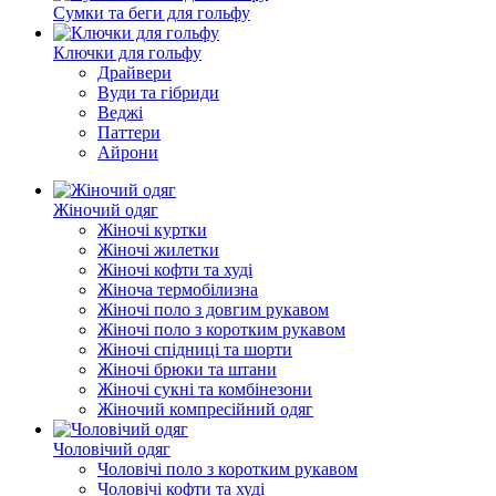
Сумки та беги для гольфу
Ключки для гольфу
Драйвери
Вуди та гібриди
Веджі
Паттери
Айрони
Жіночий одяг
Жіночі куртки
Жіночі жилетки
Жіночі кофти та худі
Жіноча термобілизна
Жіночі поло з довгим рукавом
Жіночі поло з коротким рукавом
Жіночі спідниці та шорти
Жіночі брюки та штани
Жіночі сукні та комбінезони
Жіночий компресійний одяг
Чоловічий одяг
Чоловічі поло з коротким рукавом
Чоловічі кофти та худі