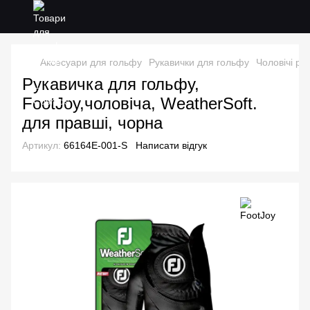
Аксесуари для гольфу
Рукавички для гольфу
Чоловічі ру
Рукавичка для гольфу,
FootJoy,чоловіча, WeatherSoft.
для правші, чорна
Артикул:
66164E-001-S
Написати відгук