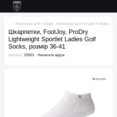
Аксесуари для гольфу
Аксесуари для гольфу FootJoy
Шка
Шкарпетки, FootJoy, ProDry
Lightweight Sportlet Ladies Golf
Socks, розмір 36-41
Артикул:
20501
Написати відгук