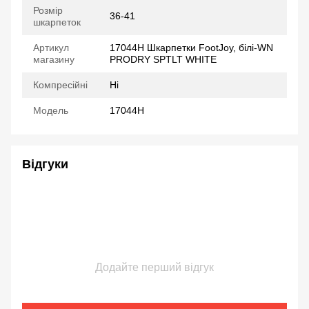
Розмір
36-41
шкарпеток
Артикул
17044H Шкарпетки FootJoy, білі-WN
магазину
PRODRY SPTLT WHITE
Компресійні
Ні
Модель
17044H
Відгуки
Додайте перший відгук