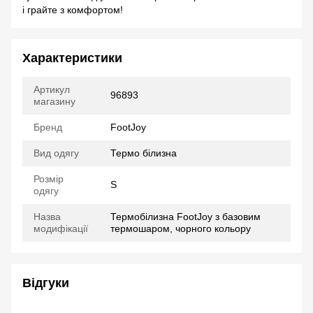
і грайте з комфортом!
Характеристики
Артикул
96893
магазину
Бренд
FootJoy
Вид одягу
Термо білизна
Розмір
S
одягу
Назва
Термобілизна FootJoy з базовим
модифікації
термошаром, чорного кольору
Відгуки