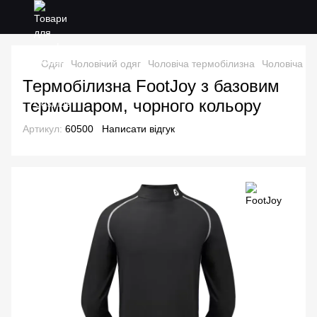
Одяг
Чоловічий одяг
Чоловіча термобілизна
Чоловіча т
Термобілизна FootJoy з базовим
термошаром, чорного кольору
Артикул:
60500
Написати відгук