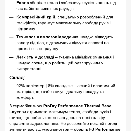
Fabric
зберігає тепло і забезпечує сухість навіть під
час найінтенсивніших раундів.
Компресійний крій
, спеціально розроблений для
гольфістів, гарантує максимальну свободу рухів і
підтримку.
Технологія вологовідведення
швидко відводить
вологу від тіла, підтримуючи відчуття свіжості на
протязі всього раунду.
Легкість у догляді
– тканина мінімізує зминання і
швидко сохне, що робить цей одяг зручним у
використанні.
Склад:
92% поліестер | 8% спандекс – легкий і еластичний
матеріал, що забезпечує ідеальну посадку та
комфорт.
З термобілизною
ProDry Performance Thermal Base
Layer
ви отримаєте максимум тепла, свободи рухів і
стилю, що робить кожен ваш день на полі гольфу
справжнім задоволенням. Не дозволяйте поганій погоді
зупиняти вас від улюбленої гри – оберіть
FJ Performance