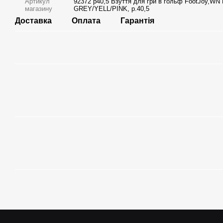
Артикул
92372 р40,5 Взуття для гри в гольф FootJoy,WN
магазину
GREY/YELL/PINK, р.40,5
Доставка
Оплата
Гарантія