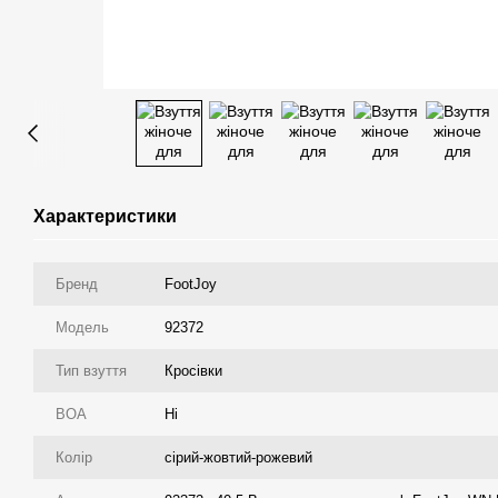
Характеристики
Бренд
FootJoy
Модель
92372
Тип взуття
Кросівки
ВОА
Ні
Колір
сірий-жовтий-рожевий