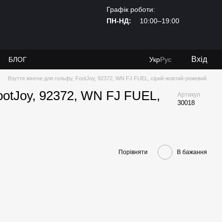
Графік роботи:
ПН-НД:
10:00–19:00
Вхід
И
БЛОГ
Укр
Рус
Взуття жіноче для гольфу, FootJoy, 92372, WN FJ FUEL, сірий-жовтий-рожевий
ootJoy, 92372, WN FJ FUEL,
Артикул
30018
Порівняти
В бажання