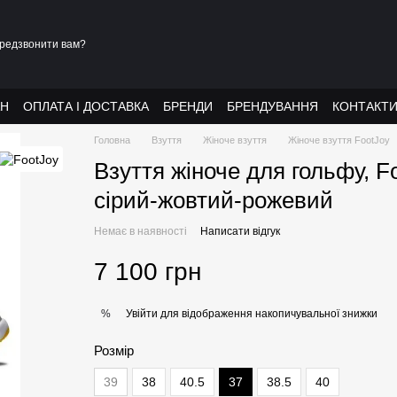
редзвонити вам?
АН
ОПЛАТА І ДОСТАВКА
БРЕНДИ
БРЕНДУВАННЯ
КОНТАКТ
Головна
Взуття
Жіноче взуття
Жіноче взуття FootJoy
Взуття жіноче для гольфу, F
сірий-жовтий-рожевий
Немає в наявності
Написати відгук
7 100 грн
Увійти
для відображення накопичувальної знижки
%
Розмір
39
38
40.5
37
38.5
40