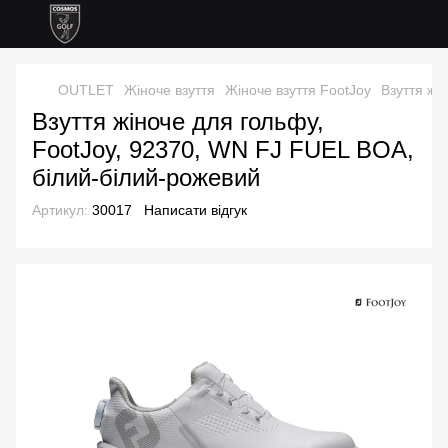
OUTLET
Жіноче взуття
Жіноче взуття FootJoy
Взуття жі
Взуття жіноче для гольфу,
FootJoy, 92370, WN FJ FUEL BOA,
білий-білий-рожевий
Артикул:
30017
Написати відгук