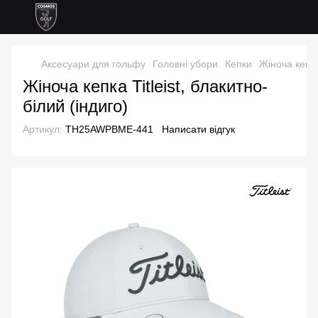
Аксесуари для гольфу
Головні убори
Кепки
Жіноча кепка 
Жіноча кепка Titleist, блакитно-
білий (індиго)
Артикул:
TH25AWPBME-441
Написати відгук