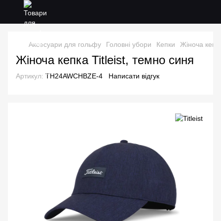
Аксесуари для гольфу
Головні убори
Кепки
Жіноча кепка
Жіноча кепка Titleist, темно синя
Артикул:
TH24AWCHBZE-4
Написати відгук